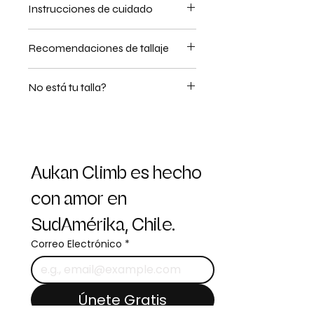
Instrucciones de cuidado
Lavar con agua fría.
Recomendaciones de tallaje
No usar secadora.
No usar cloro o blanqueadores.
Planchar con T° baja.
No está tu talla?
Tender a la sombra.
No está tu talla en stock? Escríbenos
para encargarnos la tuya. También
hacemos a pedido la opción "LONG"
para las más altas.
Aukan Climb es hecho 
con amor en 
SudAmérika, Chile.
Correo Electrónico
*
Únete Gratis