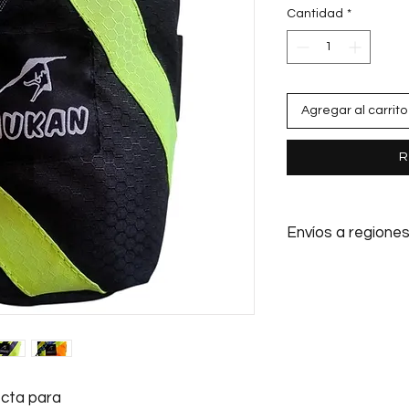
Cantidad
*
Agregar al carrito
R
Envíos a regione
Envíos a regiones por
costo del envio al ll
tu orden. Luego de l
contactaremos para 
nos indiques qué em
Starken).
ecta para