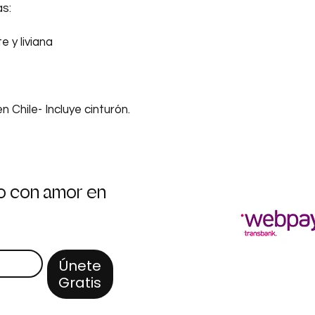
s:
e y liviana
 Chile- Incluye cinturón.
 con amor en 
Únete
Gratis